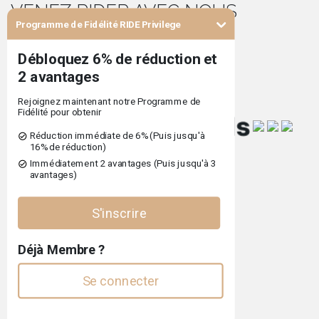
VENEZ RIDER AVEC NOUS
Programme de Fidélité RIDE Privilege
cofinancé par
Termes et Conditions
Politique de Confidentialité
Registre des plaintes
Politique Pet friendly
©
RIDE SURF RESORT
2025
developed by
curiosidade.pt