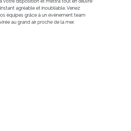
 à votre disposition et mettra tout en œuvre
nstant agréable et inoubliable. Venez
vos équipes grâce à un évènement team
irée au grand air proche de la mer.