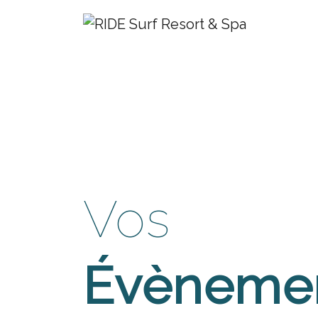
Vos
Évèneme