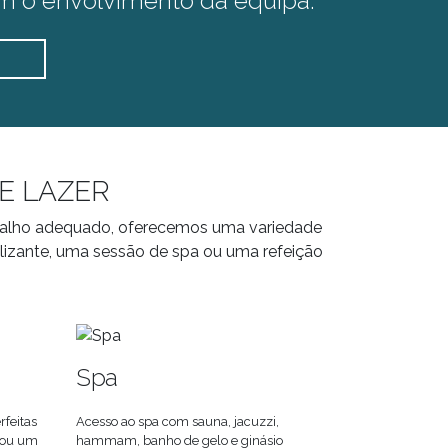
om o envolvimento da equipa.
E LAZER
abalho adequado, oferecemos uma variedade
lizante, uma sessão de spa ou uma refeição
Spa
rfeitas
Acesso ao spa com sauna, jacuzzi,
 ou um
hammam, banho de gelo e ginásio