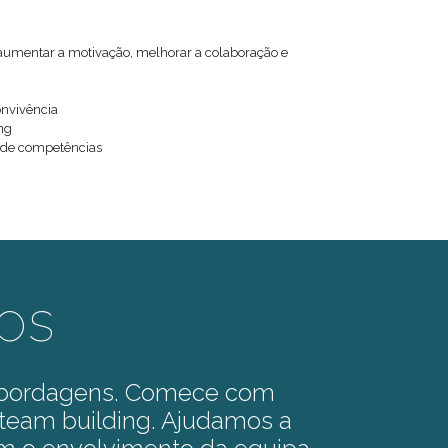
aumentar a motivação, melhorar a colaboração e
onvivência
ng
 de competências
os
 abordagens. Comece com
team building. Ajudamos a