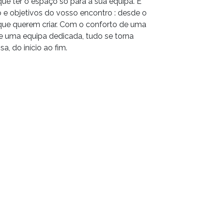
que ter o espaço só para a sua equipa. É
o e objetivos do vosso encontro : desde o
 que querem criar. Com o conforto de uma
 e uma equipa dedicada, tudo se torna
a, do início ao fim.