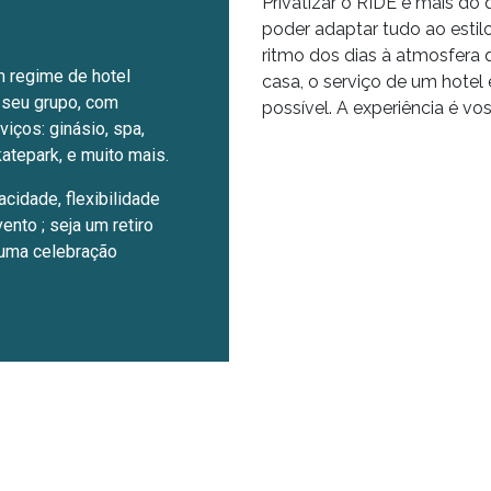
Privatizar o RIDE é mais do 
poder adaptar tudo ao estil
ritmo dos dias à atmosfera
m regime de hotel
casa, o serviço de um hotel
 seu grupo, com
possível. A experiência é voss
iços: ginásio, spa,
katepark, e muito mais.
acidade, flexibilidade
ento ; seja um retiro
 uma celebração