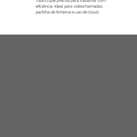
Tudo o que precisa para trabalhar com
eficiência. Ideal para videochamadas,
partilha de ficheiros e uso de cloud.