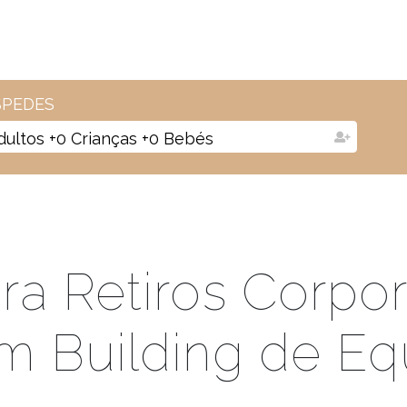
PEDES
dultos
+
0
Crianças
+
0
Bebés
ara Retiros Corpor
m Building de Eq