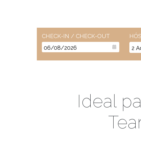
CHECK-IN / CHECK-OUT
HÓS
2
A
Ideal p
Tea