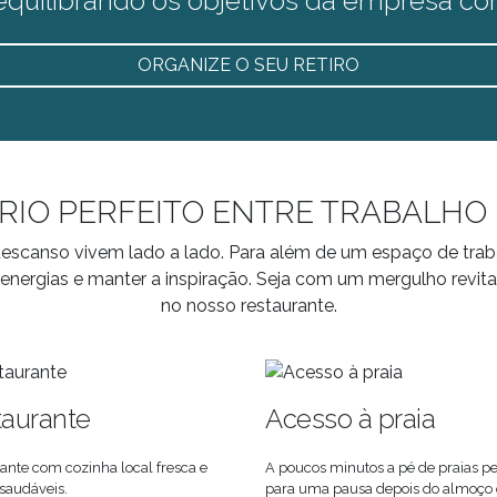
equilibrando os objetivos da empresa c
ORGANIZE O SEU RETIRO
BRIO PERFEITO ENTRE TRABALHO 
o descanso vivem lado a lado. Para além de um espaço de tr
nergias e manter a inspiração. Seja com um mergulho revita
no nosso restaurante.
taurante
Acesso à praia
ante com cozinha local fresca e
A poucos minutos a pé de praias pe
saudáveis.
para uma pausa depois do almoço