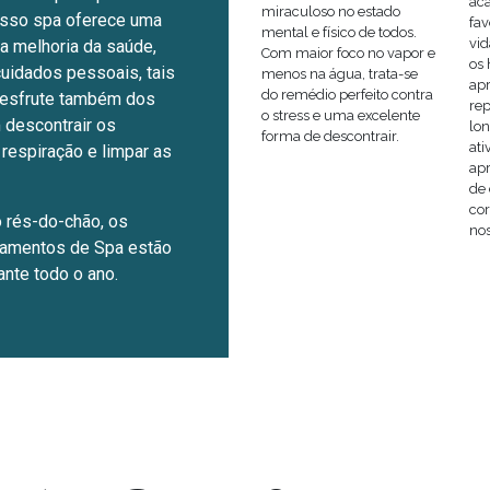
ac
miraculoso no estado
nosso spa oferece uma
fa
mental e físico de todos.
vid
a melhoria da saúde,
Com maior foco no vapor e
os
cuidados pessoais, tais
menos na água, trata-se
ap
do remédio perfeito contra
Desfrute também dos
re
o stress e uma excelente
 descontrair os
lon
forma de descontrair.
ati
a respiração e limpar as
ap
de 
cor
o rés-do-chão, os
nos
amentos de Spa estão
nte todo o ano.