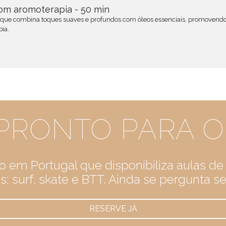
om aromoterapia - 50 min
a que combina toques suaves e profundos com óleos essenciais, promovend
pia.
PRONTO PARA O
tio em Portugal que disponibiliza aulas d
: surf, skate e BTT. Ainda se pergunta se 
RESERVE JÁ