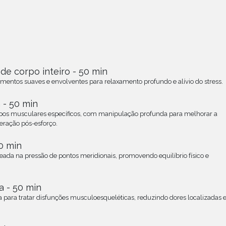
de corpo inteiro - 50 min
tos suaves e envolventes para relaxamento profundo e alívio do stress.
- 50 min
os musculares específicos, com manipulação profunda para melhorar a
peração pós-esforço.
0 min
eada na pressão de pontos meridionais, promovendo equilíbrio físico
e
 - 50 min
 para tratar disfunções musculoesqueléticas, reduzindo dores localizadas 