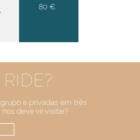
80 €
o
 RIDE?
e grupo e privadas em três
nos deve vir visitar?