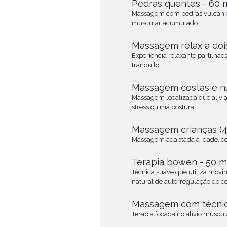
Pedras quentes - 60 
Massagem com pedras vulcânica
muscular acumulado.
Massagem relax a dois
Experiência relaxante partilh
tranquilo.
Massagem costas e nu
Massagem localizada que alivia
stress ou má postura.
Massagem crianças (4-
Massagem adaptada à idade, co
Terapia bowen - 50 m
Técnica suave que utiliza movi
natural
de autorregulação do c
Massagem com técnicas
Terapia focada no alívio muscula