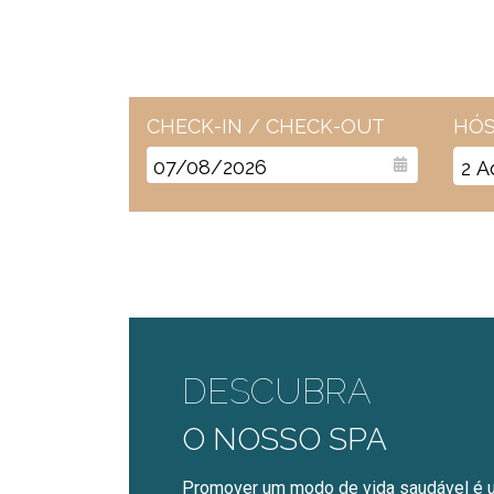
CHECK-IN / CHECK-OUT
HÓS
2
A
DESCUBRA
O NOSSO SPA
Promover um modo de vida saudável é u