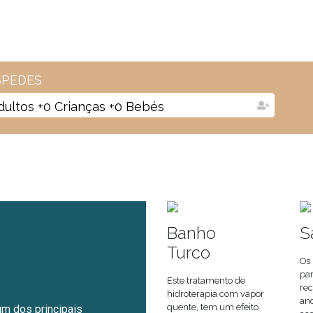
PEDES
dultos
+
0
Crianças
+
0
Bebés
Banho
S
Turco
Os 
par
Este tratamento de
rec
hidroterapia com vapor
ano
quente, tem um efeito
m dos principais