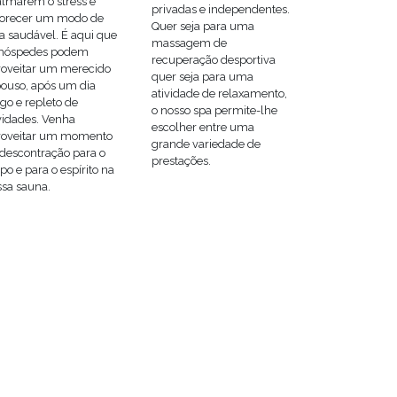
almarem o stress e
privadas e independentes.
vorecer um modo de
Quer seja para uma
a saudável. É aqui que
massagem de
 hóspedes podem
recuperação desportiva
roveitar um merecido
quer seja para uma
pouso, após um dia
atividade de relaxamento,
go e repleto de
o nosso spa permite-lhe
vidades. Venha
escolher entre uma
roveitar um momento
grande variedade de
descontração para o
prestações.
po e para o espírito na
sa sauna.